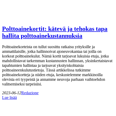
Polttoainekortit: kätevä ja tehokas tapa
hallita polttoainekustannuksia
Polttoainekorteista on tullut suosittu ratkaisu yrityksille ja
ammattilaisille, jotka hallinnoivat ajoneuvokantaa tai joilla on
korkeat polttoainekulut. Nämä kortit tarjoavat lukuisia etuja, jotka
mahdollistavat tarkemman kustannusten hallinnan, yksinkertaistavat
tapahtumien hallintaa ja tarjoavat yksityiskohtaisia
polttoaineenkulutustietoja. Tässä artikkelissa tutkimme
polttoainekortteja ja niiden etuja, keskustelemme markkinoilla
olevista eri tyypeistä ja annamme neuvoja parhaan vaihtoehdon
valitsemiseksi tarpeisiisi.
2023-06-12
Redazione
Lue lisää