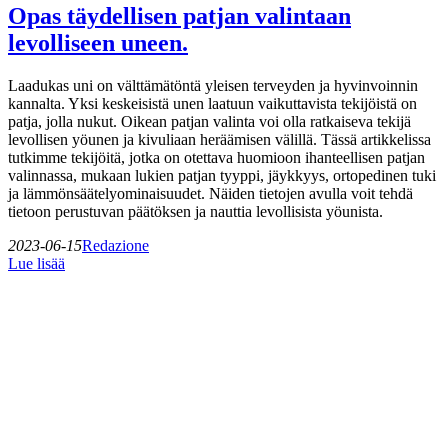
Opas täydellisen patjan valintaan
levolliseen uneen.
Laadukas uni on välttämätöntä yleisen terveyden ja hyvinvoinnin
kannalta. Yksi keskeisistä unen laatuun vaikuttavista tekijöistä on
patja, jolla nukut. Oikean patjan valinta voi olla ratkaiseva tekijä
levollisen yöunen ja kivuliaan heräämisen välillä. Tässä artikkelissa
tutkimme tekijöitä, jotka on otettava huomioon ihanteellisen patjan
valinnassa, mukaan lukien patjan tyyppi, jäykkyys, ortopedinen tuki
ja lämmönsäätelyominaisuudet. Näiden tietojen avulla voit tehdä
tietoon perustuvan päätöksen ja nauttia levollisista yöunista.
2023-06-15
Redazione
Lue lisää