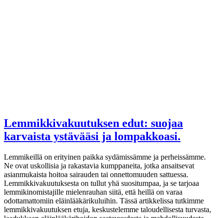
Lemmikkivakuutuksen edut: suojaa
karvaista ystävääsi ja lompakkoasi.
Lemmikeillä on erityinen paikka sydämissämme ja perheissämme.
Ne ovat uskollisia ja rakastavia kumppaneita, jotka ansaitsevat
asianmukaista hoitoa sairauden tai onnettomuuden sattuessa.
Lemmikkivakuutuksesta on tullut yhä suositumpaa, ja se tarjoaa
lemmikinomistajille mielenrauhan siitä, että heillä on varaa
odottamattomiin eläinlääkärikuluihin. Tässä artikkelissa tutkimme
lemmikkivakuutuksen etuja, keskustelemme taloudellisesta turvasta,