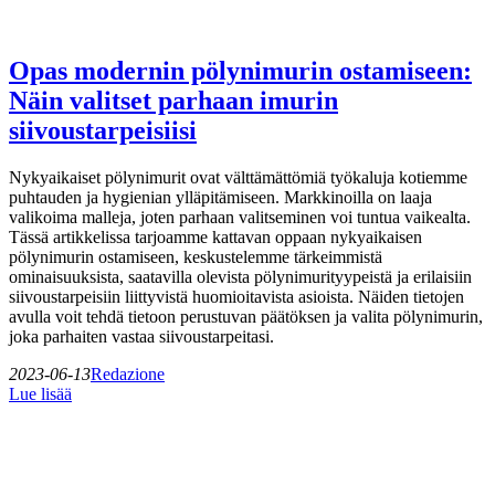
Opas modernin pölynimurin ostamiseen:
Näin valitset parhaan imurin
siivoustarpeisiisi
Nykyaikaiset pölynimurit ovat välttämättömiä työkaluja kotiemme
puhtauden ja hygienian ylläpitämiseen. Markkinoilla on laaja
valikoima malleja, joten parhaan valitseminen voi tuntua vaikealta.
Tässä artikkelissa tarjoamme kattavan oppaan nykyaikaisen
pölynimurin ostamiseen, keskustelemme tärkeimmistä
ominaisuuksista, saatavilla olevista pölynimurityypeistä ja erilaisiin
siivoustarpeisiin liittyvistä huomioitavista asioista. Näiden tietojen
avulla voit tehdä tietoon perustuvan päätöksen ja valita pölynimurin,
joka parhaiten vastaa siivoustarpeitasi.
2023-06-13
Redazione
Lue lisää