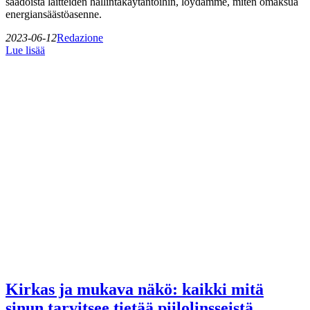
säädöistä laitteiden hallintakäytäntöihin, löydämme, miten omaksua
energiansäästöasenne.
2023-06-12
Redazione
Lue lisää
Kirkas ja mukava näkö: kaikki mitä
sinun tarvitsee tietää piilolinsseistä