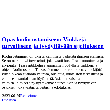
Opas kodin ostamiseen: Vinkkejä
turvalliseen ja tyydyttävään sijoitukseen
Kodin ostaminen on yksi tärkeimmistä vaiheista ihmisen elämässä.
Se on merkittävä investointi, joka vaatii huolellista suunnittelua ja
arviointia. Tässä artikkelissa annamme hyödyllisiä vinkkejä ja
ohjeita kodin ostoon. Tarkastelemme huomioon otettavia tekijöitä,
kuten oikean sijainnin valintaa, budjettia, kiinteistön tarkastusta ja
edullisen asuntolainan löytämistä. Asianmukaisella
valmistautumisella pystyt tekemään turvallisen ja tyydyttävän
ostoksen, joka vastaa tarpeitasi ja odotuksiasi.
2023-06-15
Redazione
Lue lisää