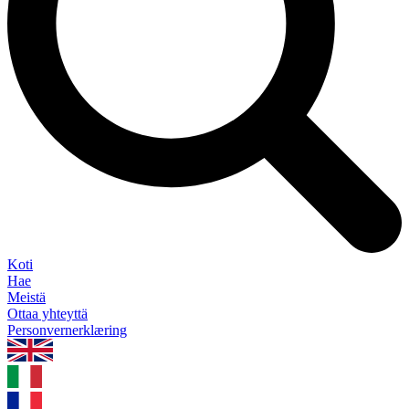
Koti
Hae
Meistä
Ottaa yhteyttä
Personvernerklæring