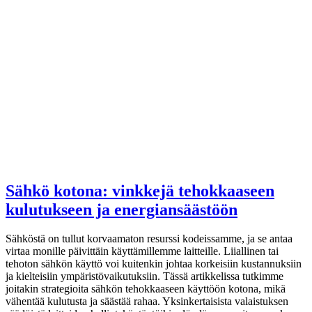
Sähkö kotona: vinkkejä tehokkaaseen
kulutukseen ja energiansäästöön
Sähköstä on tullut korvaamaton resurssi kodeissamme, ja se antaa
virtaa monille päivittäin käyttämillemme laitteille. Liiallinen tai
tehoton sähkön käyttö voi kuitenkin johtaa korkeisiin kustannuksiin
ja kielteisiin ympäristövaikutuksiin. Tässä artikkelissa tutkimme
joitakin strategioita sähkön tehokkaaseen käyttöön kotona, mikä
vähentää kulutusta ja säästää rahaa. Yksinkertaisista valaistuksen