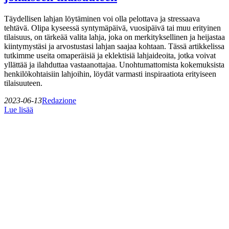
Täydellisen lahjan löytäminen voi olla pelottava ja stressaava
tehtävä. Olipa kyseessä syntymäpäivä, vuosipäivä tai muu erityinen
tilaisuus, on tärkeää valita lahja, joka on merkityksellinen ja heijastaa
kiintymystäsi ja arvostustasi lahjan saajaa kohtaan. Tässä artikkelissa
tutkimme useita omaperäisiä ja eklektisiä lahjaideoita, jotka voivat
yllättää ja ilahduttaa vastaanottajaa. Unohtumattomista kokemuksista
henkilökohtaisiin lahjoihin, löydät varmasti inspiraatiota erityiseen
tilaisuuteen.
2023-06-13
Redazione
Lue lisää