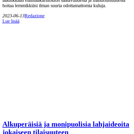
laadukkaan eläinlääkärihoidon saatavuudesta ja mahdollisuudesta
hoitaa lemmikkiäsi ilman suuria odottamattomia kuluja.
2023-06-13
Redazione
Lue lisää
Alkuperäisiä ja monipuolisia lahjaideoita
jokaiseen tilaisuuteen