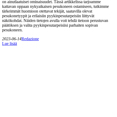
on ainutlaatuiset ominaisuudet. Tässä artikkelissa tarjoamme
kattavan oppaan nykyaikaisen pesukoneen ostamiseen, tutkimme
tärkeimmät huomioon otettavat tekijät, saatavilla olevat
pesukonetyypit ja erilaisiin pyykinpesutarpeisiin liittyvät
näkökohdat. Näiden tietojen avulla voit tehdä tietoon perustuvan
päätöksen ja valita pyykinpesutarpeisiisi parhaiten sopivan
pesukoneen.
2023-06-14
Redazione
Lue lisää