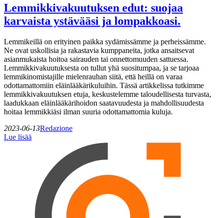
Lemmikkivakuutuksen edut: suojaa
karvaista ystävääsi ja lompakkoasi.
Lemmikeillä on erityinen paikka sydämissämme ja perheissämme.
Ne ovat uskollisia ja rakastavia kumppaneita, jotka ansaitsevat
asianmukaista hoitoa sairauden tai onnettomuuden sattuessa.
Lemmikkivakuutuksesta on tullut yhä suositumpaa, ja se tarjoaa
lemmikinomistajille mielenrauhan siitä, että heillä on varaa
odottamattomiin eläinlääkärikuluihin. Tässä artikkelissa tutkimme
lemmikkivakuutuksen etuja, keskustelemme taloudellisesta turvasta,
laadukkaan eläinlääkärihoidon saatavuudesta ja mahdollisuudesta
hoitaa lemmikkiäsi ilman suuria odottamattomia kuluja.
2023-06-13
Redazione
Lue lisää